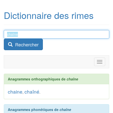
Dictionnaire des rimes
Rechercher
Toggle
navigati
Anagrammes orthographiques de
chaîne
chaine
chaîné
,
.
Anagrammes phonétiques de
chaîne