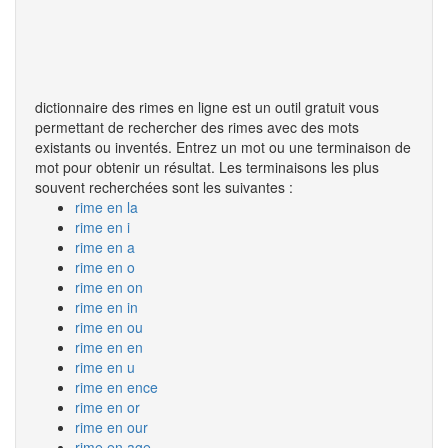
dictionnaire des rimes en ligne est un outil gratuit vous
permettant de rechercher des rimes avec des mots
existants ou inventés. Entrez un mot ou une terminaison de
mot pour obtenir un résultat. Les terminaisons les plus
souvent recherchées sont les suivantes :
rime en la
rime en i
rime en a
rime en o
rime en on
rime en in
rime en ou
rime en en
rime en u
rime en ence
rime en or
rime en our
rime en age