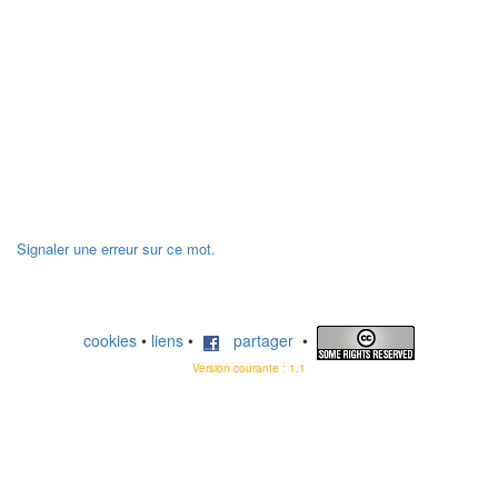
Signaler une erreur sur ce mot.
cookies
•
liens
•
partager
•
Version courante : 1.1