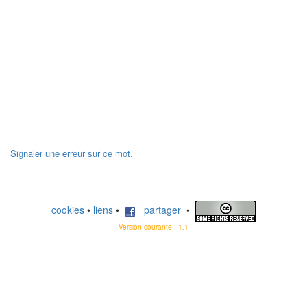
Signaler une erreur sur ce mot.
cookies
•
liens
•
partager
•
Version courante : 1.1