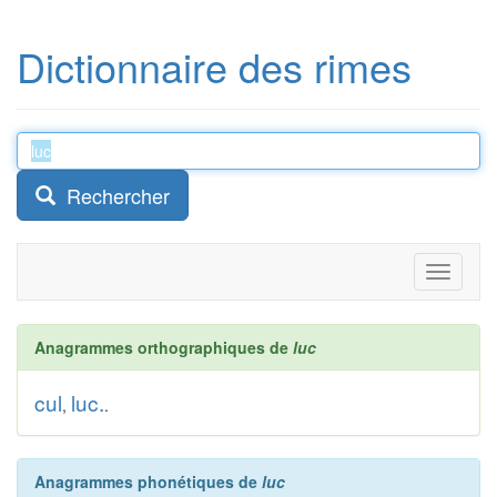
Dictionnaire des rimes
Rechercher
Toggle
navigati
Anagrammes orthographiques de
luc
cul
luc.
,
.
Anagrammes phonétiques de
luc