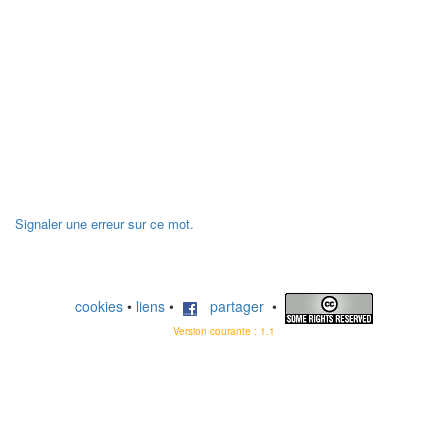
Signaler une erreur sur ce mot.
cookies
•
liens
•
partager
•
Version courante : 1.1