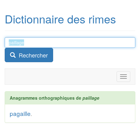
Dictionnaire des rimes
Rechercher
Toggle
navigati
Anagrammes orthographiques de
paillage
pagaille
.