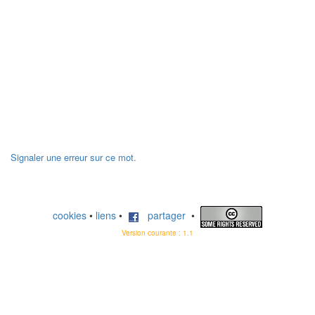
Signaler une erreur sur ce mot.
cookies
•
liens
•
partager
•
Version courante : 1.1