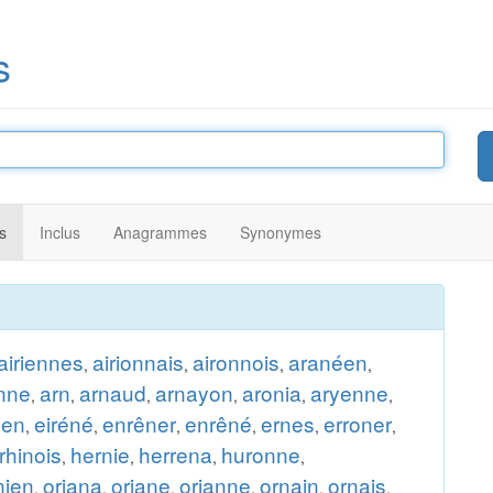
s
s
Inclus
Anagrammes
Synonymes
airiennes
airionnais
aironnois
aranéen
,
,
,
,
enne
arn
arnaud
arnayon
aronia
aryenne
,
,
,
,
,
,
ien
eiréné
enrêner
enrêné
ernes
erroner
,
,
,
,
,
,
rhinois
hernie
herrena
huronne
,
,
,
,
nien
oriana
oriane
orianne
ornain
ornais
,
,
,
,
,
,