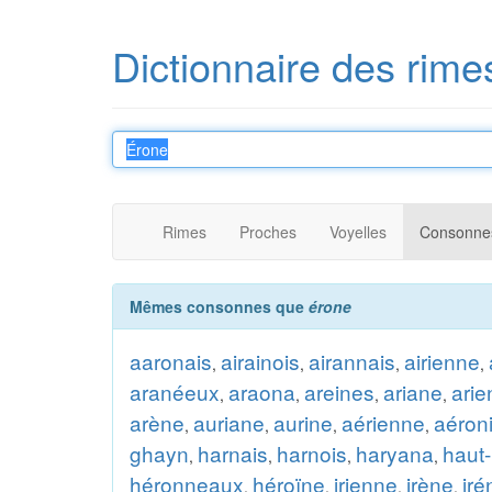
Dictionnaire des rime
Rimes
Proches
Voyelles
Consonne
Mêmes consonnes que
érone
aaronais
airainois
airannais
airienne
,
,
,
,
aranéeux
araona
areines
ariane
ari
,
,
,
,
arène
auriane
aurine
aérienne
aéron
,
,
,
,
ghayn
harnais
harnois
haryana
haut-
,
,
,
,
héronneaux
héroïne
irienne
irène
iré
,
,
,
,