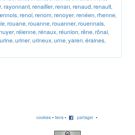
r
rayonnant
renailler
renan
renaud
renault
,
,
,
,
,
,
rennois
renoi
renom
renoyer
renéen
rhenne
,
,
,
,
,
,
ie
rouane
rouanne
rouanner
rouennais
,
,
,
,
,
nuyer
réienne
rénaux
réunion
rêne
rônai
,
,
,
,
,
,
urine
uriner
urineux
urne
yaren
éraines
,
,
,
,
,
,
cookies
•
liens
•
partager
•