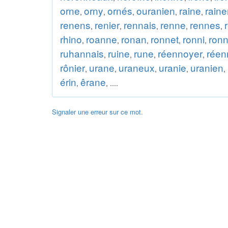
orne
orny
ornés
ouranien
raine
raine
,
,
,
,
,
renens
renier
rennais
renne
rennes
,
,
,
,
,
rhino
roanne
ronan
ronnet
ronni
ronn
,
,
,
,
,
ruhannais
ruine
rune
réennoyer
réen
,
,
,
,
rônier
urane
uraneux
uranie
uranien
,
,
,
,
,
érin
êrane
,
, ....
Signaler une erreur sur ce mot.