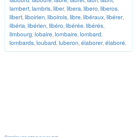
,
,
,
,
,
,
lambert
lambris
liber
libera
libero
liberos
,
,
,
,
,
,
libert
liboirien
liboirois
libre
libéraux
libérer
,
,
,
,
,
,
libéria
libérien
libéro
libérée
libérés
,
,
,
,
,
limbourg
lobaire
lombaire
lombard
,
,
,
,
lombards
loubard
luberon
élaborer
élaboré
,
,
,
,
.
Signaler une erreur sur ce mot.