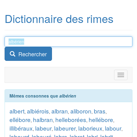
Dictionnaire des rimes
Rechercher
Toggle
navigati
Mêmes consonnes que
albérien
albert
albiérois
albran
aliboron
bras
,
,
,
,
,
ellébore
halbran
helleborées
hellébore
,
,
,
,
illibéraux
labeur
labeurer
laborieux
labour
,
,
,
,
,
labourd
labouré
labre
labret
labri
labrit