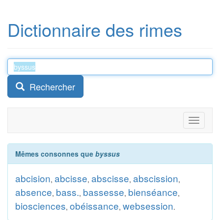
Dictionnaire des rimes
Rechercher
Toggle
navigati
Mêmes consonnes que
byssus
abcision
abcisse
abscisse
abscission
,
,
,
,
absence
bass.
bassesse
bienséance
,
,
,
,
biosciences
obéissance
websession
,
,
.