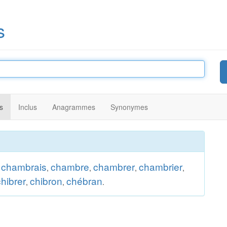
s
s
Inclus
Anagrammes
Synonymes
chambrais
chambre
chambrer
chambrier
,
,
,
,
,
chibrer
chibron
chébran
,
,
.