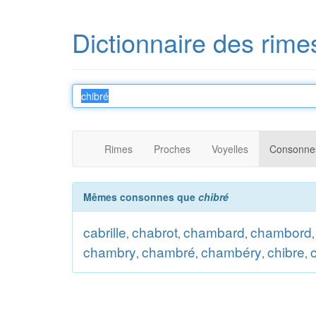
Dictionnaire des rime
Rimes
Proches
Voyelles
Consonne
Mêmes consonnes que
chibré
cabrille
chabrot
chambard
chambord
,
,
,
chambry
chambré
chambéry
chibre
,
,
,
,