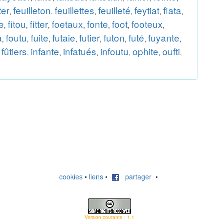
ter
feuilleton
feuillettes
feuilleté
feytiat
fiata
,
,
,
,
,
,
te
fitou
fitter
foetaux
fonte
foot
footeux
,
,
,
,
,
,
,
a
foutu
fuite
futaie
futier
futon
futé
fuyante
,
,
,
,
,
,
,
,
fûtiers
infante
infatués
infoutu
ophite
oufti
,
,
,
,
,
,
,
cookies
•
liens
•
partager
•
Version courante : 1.1