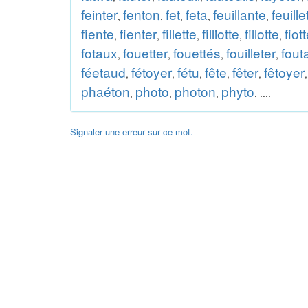
feinter
fenton
fet
feta
feuillante
feuille
,
,
,
,
,
fiente
fienter
fillette
filliotte
fillotte
fiot
,
,
,
,
,
fotaux
fouetter
fouettés
fouilleter
fout
,
,
,
,
féetaud
fétoyer
fétu
fête
fêter
fêtoyer
,
,
,
,
,
phaéton
photo
photon
phyto
,
,
,
, ....
Signaler une erreur sur ce mot.