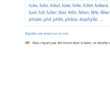
folie
folio
foliot
folié
folle
follet
folliers
,
,
,
,
,
,
fuel
full
fuller
féal
félin
félon
fêle
fêler
,
,
,
,
,
,
,
phiale
phil
philo
philos
éophylle
,
,
,
,
, ....
Signaler une erreur sur ce mot.
NB : fléau n'ayant pas été trouvé dans la base, ce résultat e