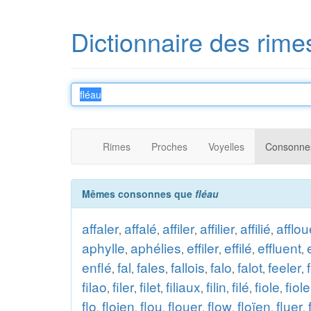
Dictionnaire des rime
Rimes
Proches
Voyelles
Consonne
Mêmes consonnes que
fléau
affaler
affalé
affiler
affilier
affilié
afflou
,
,
,
,
,
aphylle
aphélies
effiler
effilé
effluent
,
,
,
,
,
enflé
fal
fales
fallois
falo
falot
feeler
,
,
,
,
,
,
,
filao
filer
filet
filiaux
filin
filé
fiole
fiole
,
,
,
,
,
,
,
flo
floien
flou
flouer
flow
floïen
fluer
,
,
,
,
,
,
,