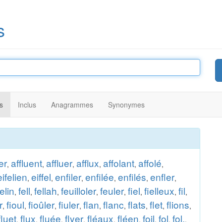
s
s
Inclus
Anagrammes
Synonymes
er
affluent
affluer
afflux
affolant
affolé
,
,
,
,
,
,
eifelien
eiffel
enfiler
enfilée
enfilés
enfler
,
,
,
,
,
,
felin
fell
fellah
feuilloler
feuler
fiel
fielleux
fil
,
,
,
,
,
,
,
,
r
fioul
fioûler
fiuler
flan
flanc
flats
flet
flions
,
,
,
,
,
,
,
,
,
fluet
flux
fluée
flyer
fléaux
fléen
foil
fol
fol.
,
,
,
,
,
,
,
,
,