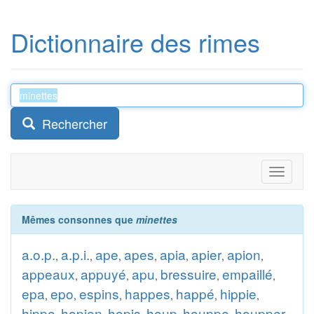
Dictionnaire des rimes
Rechercher
Toggle
navigati
Mêmes consonnes que
minettes
a.o.p.
a.p.i.
ape
apes
apia
apier
apion
,
,
,
,
,
,
,
appeaux
appuyé
apu
bressuire
empaillé
,
,
,
,
,
epa
epo
espins
happes
happé
hippie
,
,
,
,
,
,
hippo
hopien
hopis
houp
houppe
houpper