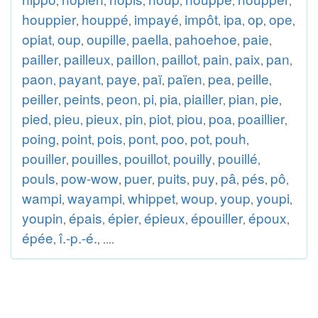
,
,
,
,
,
,
houppier
houppé
impayé
impôt
ipa
op
ope
,
,
,
,
,
,
,
opiat
oup
oupille
paella
pahoehoe
paie
,
,
,
,
,
,
pailler
pailleux
paillon
paillot
pain
paix
pan
,
,
,
,
,
,
,
paon
payant
paye
paï
païen
pea
peille
,
,
,
,
,
,
,
peiller
peints
peon
pi
pia
piailler
pian
pie
,
,
,
,
,
,
,
,
pied
pieu
pieux
pin
piot
piou
poa
poaillier
,
,
,
,
,
,
,
,
poing
point
pois
pont
poo
pot
pouh
,
,
,
,
,
,
,
pouiller
pouilles
pouillot
pouilly
pouillé
,
,
,
,
,
pouls
pow-wow
puer
puits
puy
pâ
pés
pô
,
,
,
,
,
,
,
,
wampi
wayampi
whippet
woup
youp
youpi
,
,
,
,
,
,
youpin
épais
épier
épieux
épouiller
époux
,
,
,
,
,
,
épée
î.-p.-é.
,
, ....