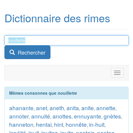
Dictionnaire des rimes
Rechercher
Toggle
navigati
Mêmes consonnes que
nouillette
ahanante
anet
aneth
anita
anite
annette
,
,
,
,
,
,
annoter
annuité
anottes
ennuyante
gnètes
,
,
,
,
,
hanneton
hentai
hint
honnête
in-huit
,
,
,
,
,
innéité
inuit
inuites
inuits
nantais
nantes