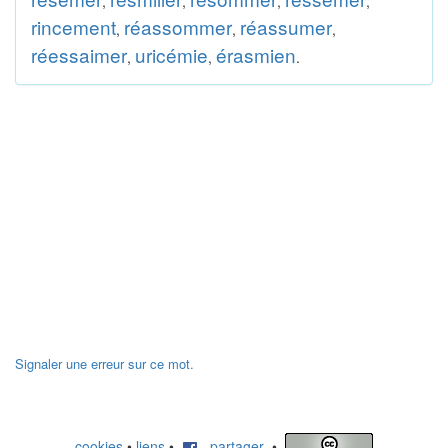
,
,
,
,
rincement
réassommer
réassumer
,
,
,
réessaimer
uricémie
érasmien
,
,
.
Signaler une erreur sur ce mot.
cookies
•
liens
•
partager
•