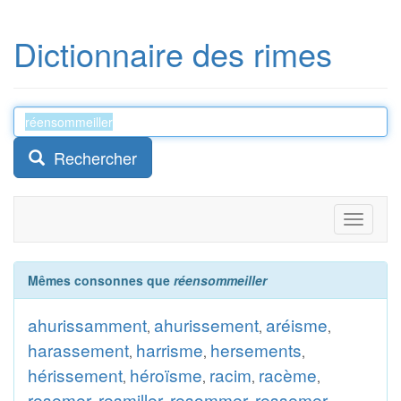
Dictionnaire des rimes
Rechercher
Toggle
navigati
Mêmes consonnes que
réensommeiller
ahurissamment
ahurissement
aréisme
,
,
,
harassement
harrisme
hersements
,
,
,
hérissement
héroïsme
racim
racème
,
,
,
,
resemer
resmiller
resommer
ressemer