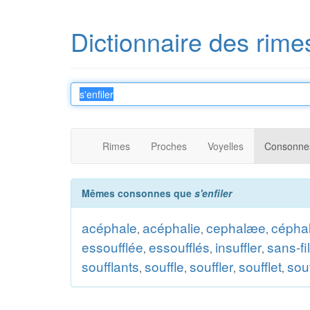
Dictionnaire des rime
Rimes
Proches
Voyelles
Consonne
Mêmes consonnes que
s'enfiler
acéphale
acéphalie
cephalæe
cépha
,
,
,
essoufflée
essoufflés
insuffler
sans-fi
,
,
,
soufflants
souffle
souffler
soufflet
sou
,
,
,
,