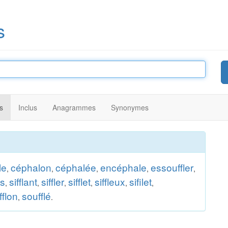
s
s
Inclus
Anagrammes
Synonymes
le
céphalon
céphalée
encéphale
essouffler
,
,
,
,
,
ls
sifflant
siffler
sifflet
siffleux
sifilet
,
,
,
,
,
,
fflon
soufflé
,
.