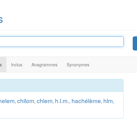
s
s
Inclus
Anagrammes
Synonymes
helem
chilom
chlem
h.l.m.
hachélème
hlm
,
,
,
,
,
,