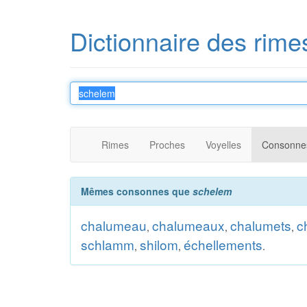
Dictionnaire des rime
Rimes
Proches
Voyelles
Consonne
Mêmes consonnes que
schelem
chalumeau
chalumeaux
chalumets
c
,
,
,
schlamm
shilom
échellements
,
,
.