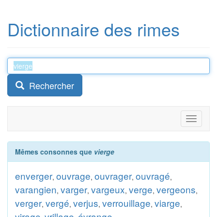
Dictionnaire des rimes
Rechercher
Toggle
navigati
Mêmes consonnes que
vierge
enverger
ouvrage
ouvrager
ouvragé
,
,
,
,
varangien
varger
vargeux
verge
vergeons
,
,
,
,
,
verger
vergé
verjus
verrouillage
viarge
,
,
,
,
,
virage
vrillage
évrange