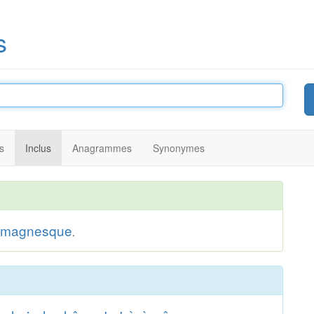
s
s
Inclus
Anagrammes
Synonymes
emagnesque
.