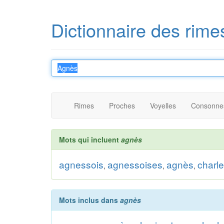
Dictionnaire des rime
Rimes
Proches
Voyelles
Consonne
Mots qui incluent
agnès
agnessois
agnessoises
agnès
charl
,
,
,
Mots inclus dans
agnès