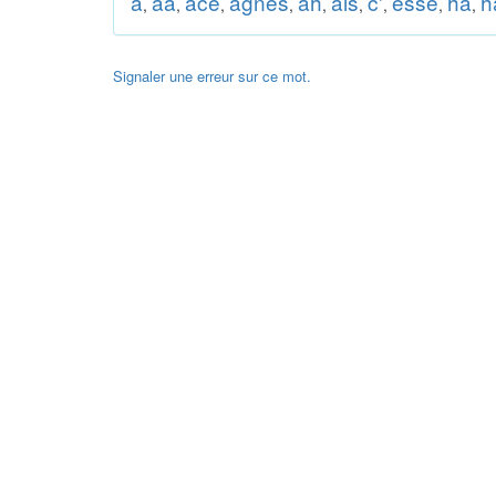
a
aa
ace
agnès
ah
ais
c'
esse
ha
h
,
,
,
,
,
,
,
,
,
Signaler une erreur sur ce mot.