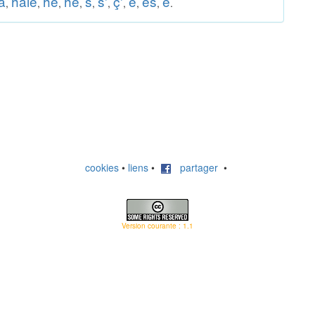
a
haie
he
hê
s
s'
ç'
è
ès
ê
,
,
,
,
,
,
,
,
,
.
cookies
•
liens
•
partager
•
Version courante : 1.1