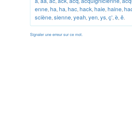
a
aa
ac
ack
acq
acquignicienne
acq
,
,
,
,
,
,
enne
ha
ha
hac
hack
haie
haine
ha
,
,
,
,
,
,
,
sciène
sienne
yeah
yen
ys
ç'
è
ê
,
,
,
,
,
,
,
.
Signaler une erreur sur ce mot.