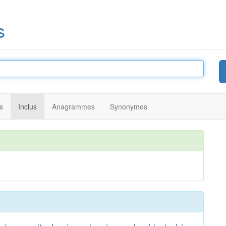
s
s
Inclus
Anagrammes
Synonymes