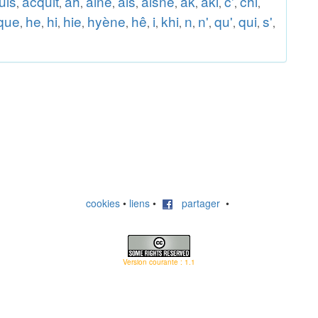
uis
acquit
ah
aine
ais
aisne
ak
aki
c'
chi
,
,
,
,
,
,
,
,
,
,
que
he
hi
hie
hyène
hê
i
khi
n
n'
qu'
qui
s'
,
,
,
,
,
,
,
,
,
,
,
,
,
cookies
•
liens
•
partager
•
Version courante : 1.1