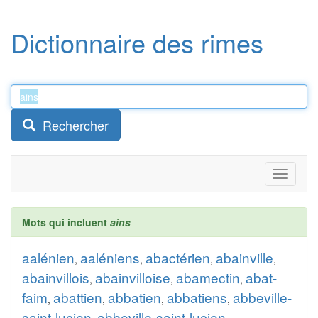
Dictionnaire des rimes
Rechercher
Toggle
navigati
Mots qui incluent
ains
aalénien
aaléniens
abactérien
abainville
,
,
,
,
abainvillois
abainvilloise
abamectin
abat-
,
,
,
faim
abattien
abbatien
abbatiens
abbeville-
,
,
,
,
saint-lucien
abbeville-saint-lucien