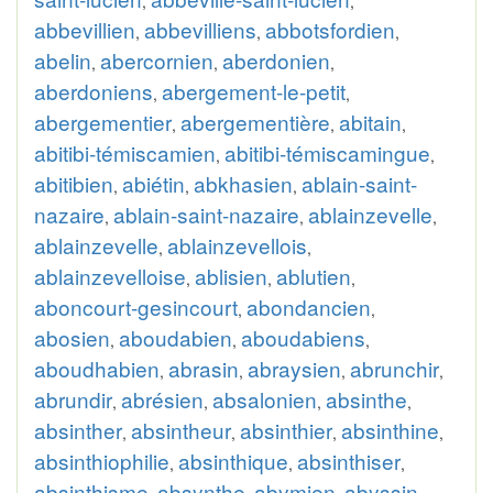
,
,
abbevillien
abbevilliens
abbotsfordien
,
,
,
abelin
abercornien
aberdonien
,
,
,
aberdoniens
abergement-le-petit
,
,
abergementier
abergementière
abitain
,
,
,
abitibi-témiscamien
abitibi-témiscamingue
,
,
abitibien
abiétin
abkhasien
ablain-saint-
,
,
,
nazaire
ablain-saint-nazaire
ablainzevelle
,
,
,
ablainzevelle
ablainzevellois
,
,
ablainzevelloise
ablisien
ablutien
,
,
,
aboncourt-gesincourt
abondancien
,
,
abosien
aboudabien
aboudabiens
,
,
,
aboudhabien
abrasin
abraysien
abrunchir
,
,
,
,
abrundir
abrésien
absalonien
absinthe
,
,
,
,
absinther
absintheur
absinthier
absinthine
,
,
,
,
absinthiophilie
absinthique
absinthiser
,
,
,
absinthisme
absynthe
abymien
abyssin