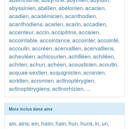
,
,
,
,
abyssinien
abélien
abélonien
acacien
,
,
,
,
acadien
académicien
acanthodien
,
,
,
acanthodiens
acarien
acarin
accadien
,
,
,
,
accenteur
accin
accipitrins
accisien
,
,
,
,
accointable
accointance
accointer
accointé
,
,
,
,
accoulin
accréen
acervallien
acervalliens
,
,
,
,
acheuléen
achicourien
achilléen
achiléen
,
,
,
,
achrien
achun
achéen
acousticien
acoutin
,
,
,
,
,
acquae-sextien
acquignicien
acranien
,
,
,
acridien
acromien
actinoptérygien
,
,
,
actinoptérygiens
actinorhizien
,
, ....
Mots inclus dans
ains
ain
ains
ein
haim
hain
hun
huns
in
un
,
,
,
,
,
,
,
,
,