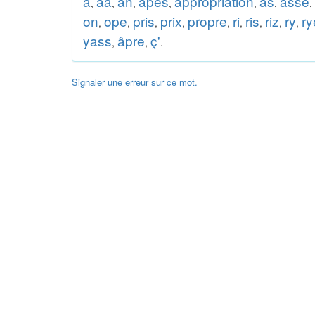
a
aa
ah
apes
appropriation
as
asse
,
,
,
,
,
,
,
on
ope
pris
prix
propre
ri
ris
riz
ry
ry
,
,
,
,
,
,
,
,
,
yass
âpre
ç'
,
,
.
Signaler une erreur sur ce mot.