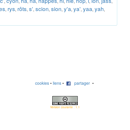
c'
cyon
ha
ha
happes
hi
hie
hop
i
ion
jass
,
,
,
,
,
,
,
,
,
,
,
es
rys
rôts
s'
scion
sion
y'a
ya'
yaa
yah
,
,
,
,
,
,
,
,
,
,
cookies
•
liens
•
partager
•
Version courante : 1.1