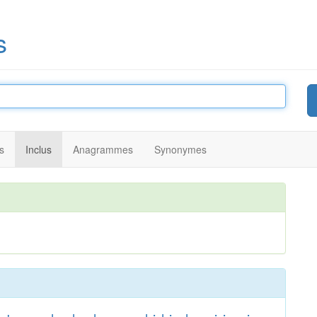
s
s
Inclus
Anagrammes
Synonymes