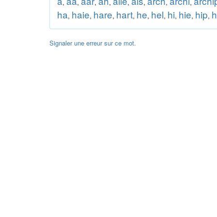
a
aa
aar
ah
aile
ais
arch
archi
archi
,
,
,
,
,
,
,
,
ha
haie
hare
hart
he
hel
hi
hie
hip
h
,
,
,
,
,
,
,
,
,
Signaler une erreur sur ce mot.