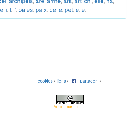
pel
archipels
are
arrhe
ars
art
ch'
elle
ha
,
,
,
,
,
,
,
,
,
ê
i
l
l'
paies
paix
pelle
pet
è
ê
,
,
,
,
,
,
,
,
,
.
cookies
•
liens
•
partager
•
Version courante : 1.1