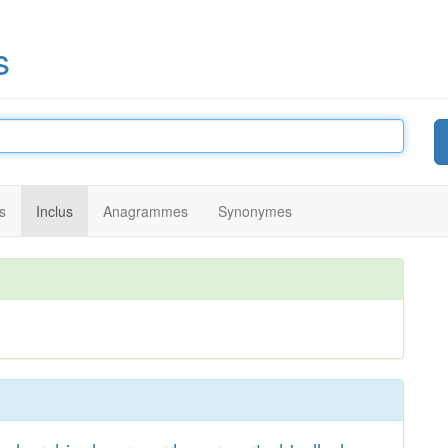
s
s
Inclus
Anagrammes
Synonymes