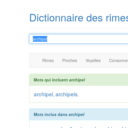
Dictionnaire des rime
Rimes
Proches
Voyelles
Consonne
Mots qui incluent
archipel
archipel
archipels
,
.
Mots inclus dans
archipel