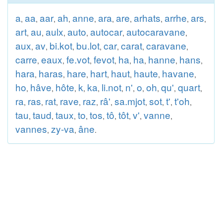
a
aa
aar
ah
anne
ara
are
arhats
arrhe
ars
,
,
,
,
,
,
,
,
,
,
art
au
aulx
auto
autocar
autocaravane
,
,
,
,
,
,
aux
av
bi.kot
bu.lot
car
carat
caravane
,
,
,
,
,
,
,
carre
eaux
fe.vot
fevot
ha
ha
hanne
hans
,
,
,
,
,
,
,
,
hara
haras
hare
hart
haut
haute
havane
,
,
,
,
,
,
,
ho
hâve
hôte
k
ka
li.not
n'
o
oh
qu'
quart
,
,
,
,
,
,
,
,
,
,
,
ra
ras
rat
rave
raz
râ'
sa.mjot
sot
t'
t'oh
,
,
,
,
,
,
,
,
,
,
tau
taud
taux
to
tos
tô
tôt
v'
vanne
,
,
,
,
,
,
,
,
,
vannes
zy-va
âne
,
,
.