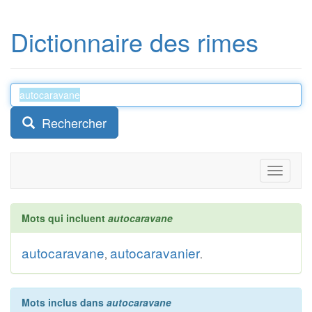
Dictionnaire des rimes
Rechercher
Toggle
navigati
Mots qui incluent
autocaravane
autocaravane
autocaravanier
,
.
Mots inclus dans
autocaravane