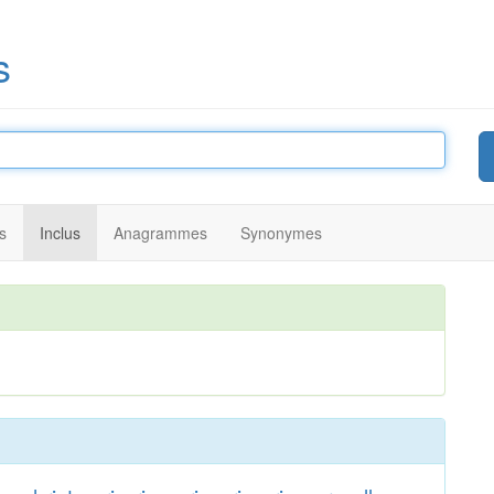
s
s
Inclus
Anagrammes
Synonymes