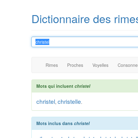
Dictionnaire des rime
Rimes
Proches
Voyelles
Consonne
Mots qui incluent
christel
christel
christelle
,
.
Mots inclus dans
christel