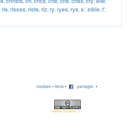
le
christs
cri
crics
crie
cris
criss
cry
elle
,
,
,
,
,
,
,
,
,
ris
risses
riste
riz
ry
ryes
rys
s'
stèle
t'
,
,
,
,
,
,
,
,
,
,
,
cookies
•
liens
•
partager
•
Version courante : 1.1