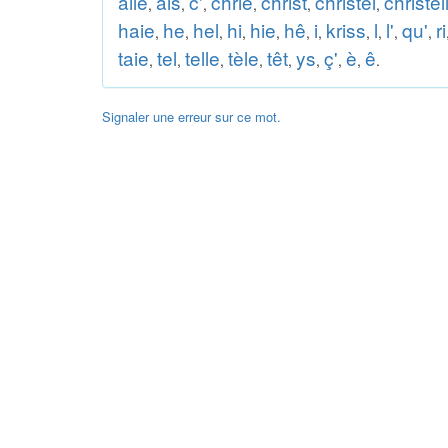
aile
ais
c'
chrie
christ
christel
christel
,
,
,
,
,
,
haie
he
hel
hi
hie
hê
i
kriss
l
l'
qu'
ri
,
,
,
,
,
,
,
,
,
,
,
taie
tel
telle
tèle
têt
ys
ç'
è
ê
,
,
,
,
,
,
,
,
.
Signaler une erreur sur ce mot.