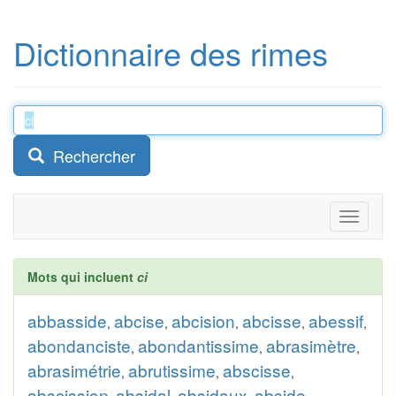
Dictionnaire des rimes
Rechercher
Toggle
navigati
Mots qui incluent
ci
abbasside
abcise
abcision
abcisse
abessif
,
,
,
,
,
abondanciste
abondantissime
abrasimètre
,
,
,
abrasimétrie
abrutissime
abscisse
,
,
,
abscission
absidal
absidaux
abside