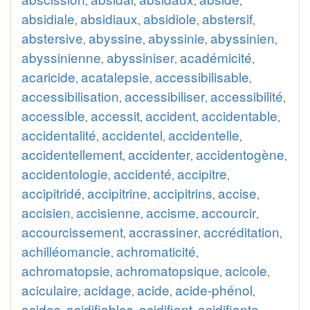
,
,
,
,
absidiale
absidiaux
absidiole
abstersif
,
,
,
,
abstersive
abyssine
abyssinie
abyssinien
,
,
,
,
abyssinienne
abyssiniser
académicité
,
,
,
acaricide
acatalepsie
accessibilisable
,
,
,
accessibilisation
accessibiliser
accessibilité
,
,
,
accessible
accessit
accident
accidentable
,
,
,
,
accidentalité
accidentel
accidentelle
,
,
,
accidentellement
accidenter
accidentogène
,
,
,
accidentologie
accidenté
accipitre
,
,
,
accipitridé
accipitrine
accipitrins
accise
,
,
,
,
accisien
accisienne
accisme
accourcir
,
,
,
,
accourcissement
accrassiner
accréditation
,
,
,
achilléomancie
achromaticité
,
,
achromatopsie
achromatopsique
acicole
,
,
,
aciculaire
acidage
acide
acide-phénol
,
,
,
,
acides
acidifiables
acidifiant
acidifiante