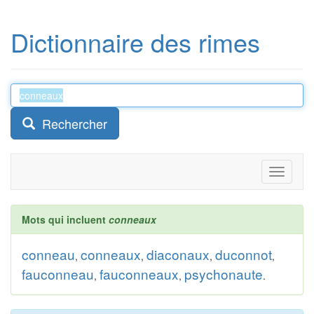
Dictionnaire des rimes
Rechercher
Toggle
navigati
Mots qui incluent
conneaux
conneau
conneaux
diaconaux
duconnot
,
,
,
,
fauconneau
fauconneaux
psychonaute
,
,
.