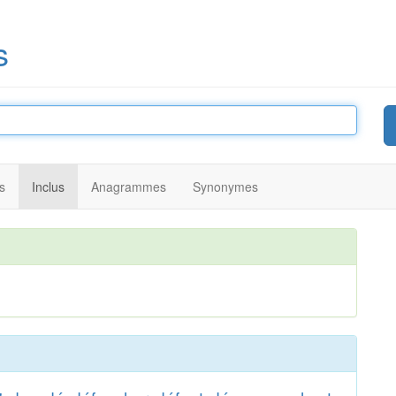
s
s
Inclus
Anagrammes
Synonymes