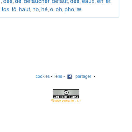
'
des
dé
défaucher
défaut
dés
eaux
eh
et
,
,
,
,
,
,
,
,
,
fos
fô
haut
ho
hé
o
oh
pho
æ
,
,
,
,
,
,
,
,
,
.
cookies
•
liens
•
partager
•
Version courante : 1.1