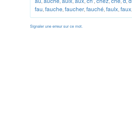
au
auche
aulx
aux
ch'
chez
ché
d
d
,
,
,
,
,
,
,
,
fau
fauche
faucher
fauché
faulx
faux
,
,
,
,
,
Signaler une erreur sur ce mot.