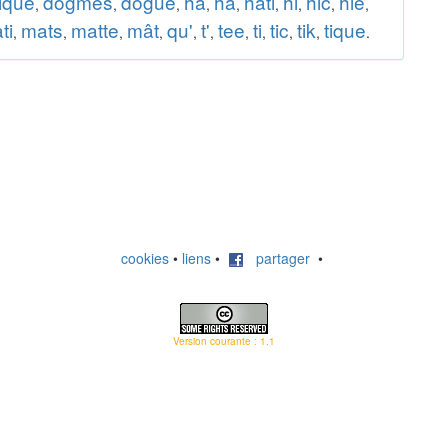
ique
dogmes
dogue
ha
ha
hati
hi
hic
hie
,
,
,
,
,
,
,
,
,
ti
mats
matte
mât
qu'
t'
tee
ti
tic
tik
tique
,
,
,
,
,
,
,
,
,
,
.
cookies
•
liens
•
partager
•
Version courante : 1.1