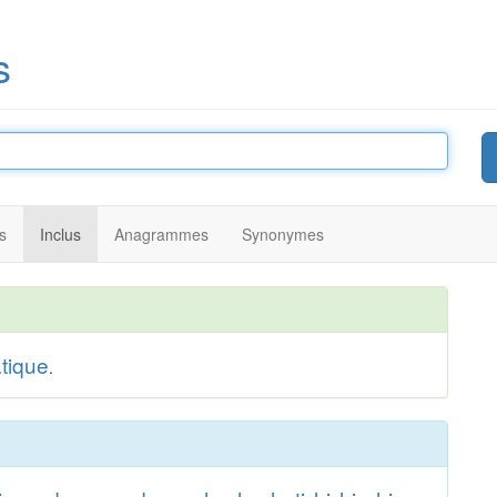
s
s
Inclus
Anagrammes
Synonymes
tique
.