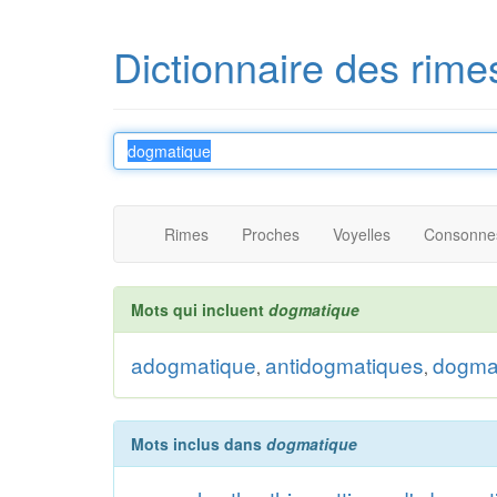
Dictionnaire des rime
Rimes
Proches
Voyelles
Consonne
Mots qui incluent
dogmatique
adogmatique
antidogmatiques
dogma
,
,
Mots inclus dans
dogmatique