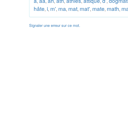
a
aa
ah
ath
athies
attique
d'
dogmat
,
,
,
,
,
,
,
hâte
i
m'
ma
mat
mat'
mate
math
ma
,
,
,
,
,
,
,
,
Signaler une erreur sur ce mot.