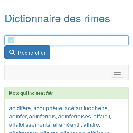
Dictionnaire des rimes
Rechercher
Toggle
navigati
Mots qui incluent
fait
acidifère
acouphène
acétaminophène
,
,
,
adinfer
adinferrois
adinferroises
affaibli
,
,
,
,
affaiblissements
affainéantir
affaire
,
,
,
affairement
affairer
affaireuse
affaireux