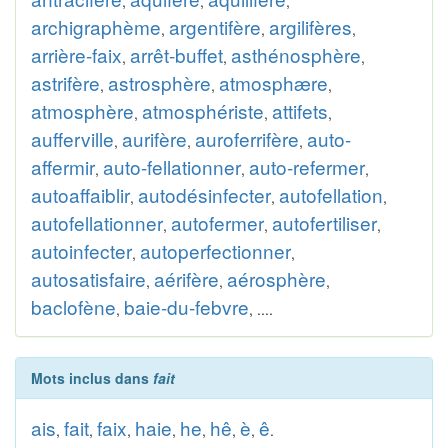
,
,
,
archigraphème
argentifère
argilifères
,
,
,
arrière-faix
arrêt-buffet
asthénosphère
,
,
,
astrifère
astrosphère
atmosphære
,
,
,
atmosphère
atmosphériste
attifets
,
,
,
aufferville
aurifère
auroferrifère
auto-
,
,
,
affermir
auto-fellationner
auto-refermer
,
,
,
autoaffaiblir
autodésinfecter
autofellation
,
,
,
autofellationner
autofermer
autofertiliser
,
,
,
autoinfecter
autoperfectionner
,
,
autosatisfaire
aérifère
aérosphère
,
,
,
baclofène
baie-du-febvre
,
, ....
Mots inclus dans
fait
ais
fait
faix
haie
he
hê
è
ê
,
,
,
,
,
,
,
.