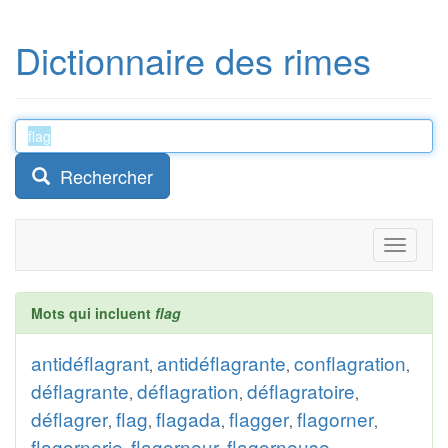
Dictionnaire des rimes
Rechercher
Toggle
navigati
Mots qui incluent
flag
antidéflagrant
antidéflagrante
conflagration
,
,
,
déflagrante
déflagration
déflagratoire
,
,
,
déflagrer
flag
flagada
flagger
flagorner
,
,
,
,
,
flagornerie
flagorneur
flagorneuse