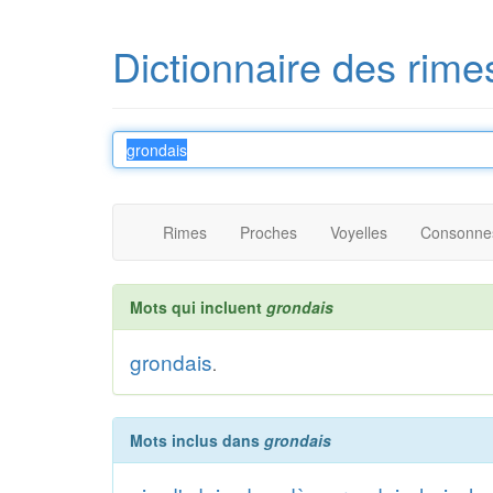
Dictionnaire des rime
Rimes
Proches
Voyelles
Consonne
Mots qui incluent
grondais
grondais
.
Mots inclus dans
grondais