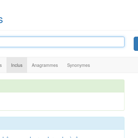
s
s
Inclus
Anagrammes
Synonymes