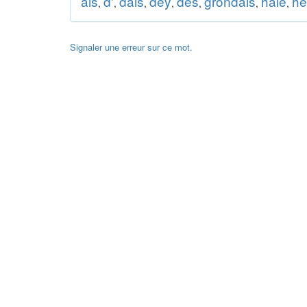
ais
d'
dais
dey
dès
grondais
haie
he
,
,
,
,
,
,
,
Signaler une erreur sur ce mot.