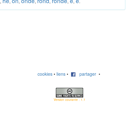
hê
on
onde
rond
ronde
è
ê
,
,
,
,
,
,
,
.
cookies
•
liens
•
partager
•
Version courante : 1.1