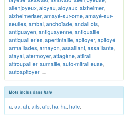
,
,
,
,
allenjoyeux
aloyau
aloyaux
alzheimer
,
,
,
,
alzheimeriser
amayé-sur-orne
amayé-sur-
,
,
seulles
ambai
anchoïade
andaillots
,
,
,
,
antiguayen
antiguayenne
antiquaille
,
,
,
antiquailleries
apertintaille
apitoyer
apitoyé
,
,
,
,
armaillades
arnayon
assaillant
assaillante
,
,
,
,
atayal
atermoyer
attagène
attirail
,
,
,
,
attroupailler
aumaille
auto-mitrailleuse
,
,
,
autoapitoyer
, ....
Mots inclus dans
haïe
a
aa
ah
ails
aïe
ha
ha
haïe
,
,
,
,
,
,
,
.