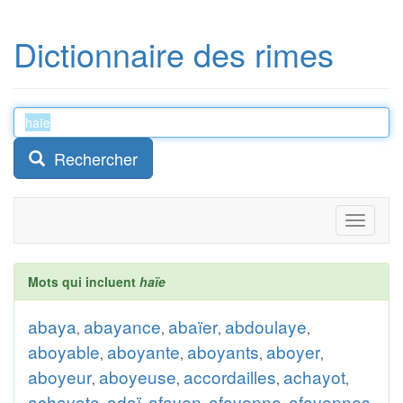
Dictionnaire des rimes
Rechercher
Toggle
navigati
Mots qui incluent
haïe
abaya
abayance
abaïer
abdoulaye
,
,
,
,
aboyable
aboyante
aboyants
aboyer
,
,
,
,
aboyeur
aboyeuse
accordailles
achayot
,
,
,
,
achayote
adaï
afayen
afayenne
afayennes