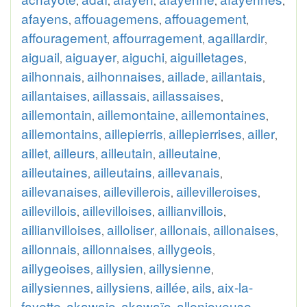
,
,
,
,
,
afayens
affouagemens
affouagement
,
,
,
affouragement
affourragement
agaillardir
,
,
,
aiguail
aiguayer
aiguchi
aiguilletages
,
,
,
,
ailhonnais
ailhonnaises
aillade
aillantais
,
,
,
,
aillantaises
aillassais
aillassaises
,
,
,
aillemontain
aillemontaine
aillemontaines
,
,
,
aillemontains
aillepierris
aillepierrises
ailler
,
,
,
,
aillet
ailleurs
ailleutain
ailleutaine
,
,
,
,
ailleutaines
ailleutains
aillevanais
,
,
,
aillevanaises
aillevillerois
aillevilleroises
,
,
,
aillevillois
aillevilloises
aillianvillois
,
,
,
aillianvilloises
ailloliser
aillonais
aillonaises
,
,
,
,
aillonnais
aillonnaises
aillygeois
,
,
,
aillygeoises
aillysien
aillysienne
,
,
,
aillysiennes
aillysiens
aillée
ails
aix-la-
,
,
,
,
fayette
akawaio
akawaïo
allenjoyeuse