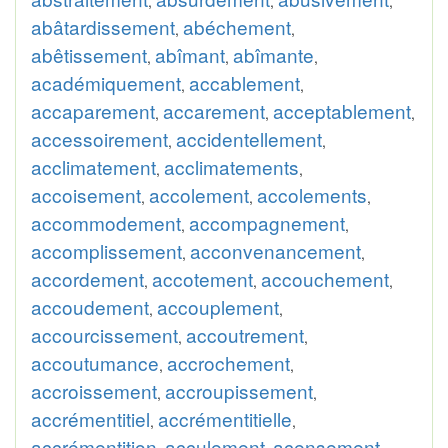
,
,
,
abâtardissement
abéchement
,
,
abêtissement
abîmant
abîmante
,
,
,
académiquement
accablement
,
,
accaparement
accarement
acceptablement
,
,
,
accessoirement
accidentellement
,
,
acclimatement
acclimatements
,
,
accoisement
accolement
accolements
,
,
,
accommodement
accompagnement
,
,
accomplissement
acconvenancement
,
,
accordement
accotement
accouchement
,
,
,
accoudement
accouplement
,
,
accourcissement
accoutrement
,
,
accoutumance
accrochement
,
,
accroissement
accroupissement
,
,
accrémentitiel
accrémentitielle
,
,
accrémentition
acculement
acensement