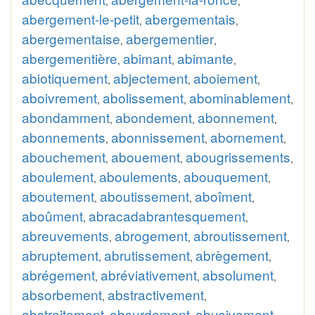
,
,
abergement-le-petit
abergementais
,
,
abergementaise
abergementier
,
,
abergementière
abimant
abimante
,
,
,
abiotiquement
abjectement
aboiement
,
,
,
aboivrement
abolissement
abominablement
,
,
,
abondamment
abondement
abonnement
,
,
,
abonnements
abonnissement
abornement
,
,
,
abouchement
abouement
abougrissements
,
,
,
aboulement
aboulements
abouquement
,
,
,
aboutement
aboutissement
aboîment
,
,
,
aboûment
abracadabrantesquement
,
,
abreuvements
abrogement
abroutissement
,
,
,
abruptement
abrutissement
abrègement
,
,
,
abrégement
abréviativement
absolument
,
,
,
absorbement
abstractivement
,
,
abstraitement
absurdement
abusivement