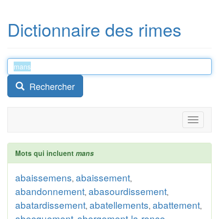
Dictionnaire des rimes
Rechercher
Toggle
navigati
Mots qui incluent
mans
abaissemens
abaissement
,
,
abandonnement
abasourdissement
,
,
abatardissement
abatellements
abattement
,
,
,
abecquement
abergement-la-ronce