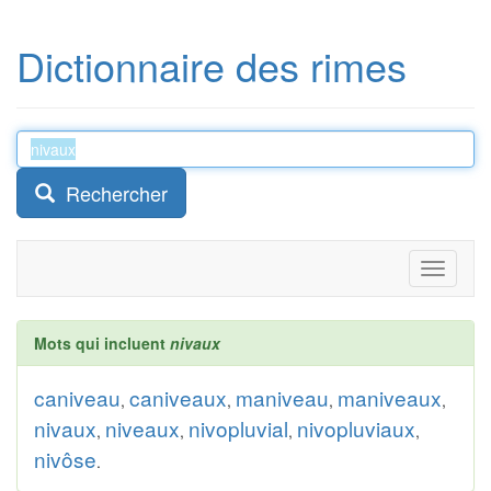
Dictionnaire des rimes
Rechercher
Toggle
navigati
Mots qui incluent
nivaux
caniveau
caniveaux
maniveau
maniveaux
,
,
,
,
nivaux
niveaux
nivopluvial
nivopluviaux
,
,
,
,
nivôse
.