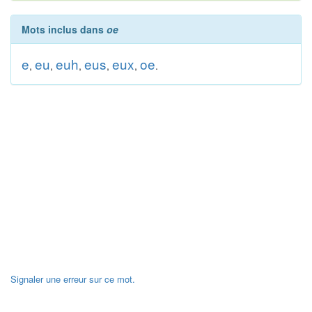
Mots inclus dans
oe
e
eu
euh
eus
eux
oe
,
,
,
,
,
.
Signaler une erreur sur ce mot.