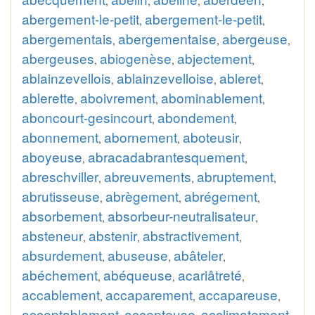
,
,
,
,
abergement-le-petit
abergement-le-petit
,
,
abergementais
abergementaise
abergeuse
,
,
,
abergeuses
abiogenèse
abjectement
,
,
,
ablainzevellois
ablainzevelloise
ableret
,
,
,
ablerette
aboivrement
abominablement
,
,
,
aboncourt-gesincourt
abondement
,
,
abonnement
abornement
aboteusir
,
,
,
aboyeuse
abracadabrantesquement
,
,
abreschviller
abreuvements
abruptement
,
,
,
abrutisseuse
abrègement
abrégement
,
,
,
absorbement
absorbeur-neutralisateur
,
,
absteneur
abstenir
abstractivement
,
,
,
absurdement
abuseuse
abâteler
,
,
,
abéchement
abéqueuse
acariâtreté
,
,
,
accablement
accaparement
accapareuse
,
,
,
acceptablement
accepteuse
acclimatement