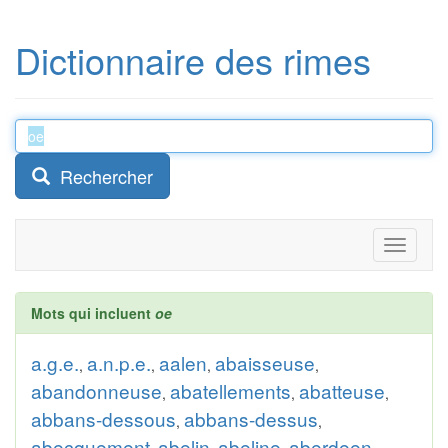
Dictionnaire des rimes
Rechercher
Toggle
navigati
Mots qui incluent
oe
a.g.e.
a.n.p.e.
aalen
abaisseuse
,
,
,
,
abandonneuse
abatellements
abatteuse
,
,
,
abbans-dessous
abbans-dessus
,
,
abecquement
abelin
abeline
aberdeen