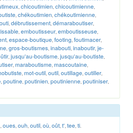
utimeux
chicoutimien
chicoutimienne
,
,
,
utiste
chékoutimien
chékoutimienne
,
,
,
outi
débrutissement
démaraboutiser
,
,
,
issable
emboutisseur
emboutisseuse
,
,
,
ent
espace-boutique
footing
foutimacer
,
,
,
,
sme
gros-boutismes
inabouti
inaboutir
je-
,
,
,
,
oûtir
jusqu'au-boutisme
jusqu'au-boutiste
,
,
,
tiser
maraboutisme
mascoutaine
,
,
,
obutiste
mot-outil
outil
outillage
outiller
,
,
,
,
,
e
poutine
poutinien
poutinienne
poutiniser
,
,
,
,
,
u
oues
ouh
outil
où
oût
t'
tee
ti
,
,
,
,
,
,
,
,
.