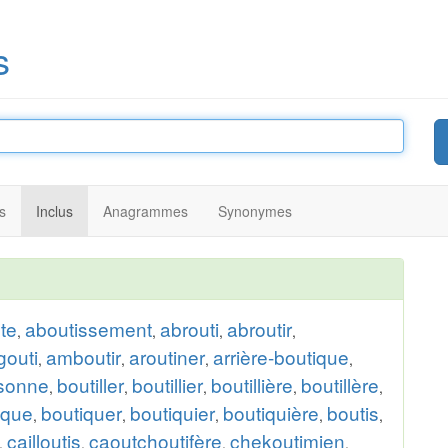
s
s
Inclus
Anagrammes
Synonymes
te
aboutissement
abrouti
abroutir
,
,
,
,
gouti
amboutir
aroutiner
arrière-boutique
,
,
,
,
ssonne
boutiller
boutillier
boutillière
boutillère
,
,
,
,
,
ique
boutiquer
boutiquier
boutiquière
boutis
,
,
,
,
,
cailloutis
caoutchoutifère
chekoutimien
,
,
,
,