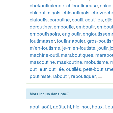
chekoutimienne
chicoutimeuse
chico
,
,
chicoutiminois
chicoutimois
chèvrecho
,
,
clafoutis
coroutine
coutil
coutilles
djib
,
,
,
,
déroutiner
emboutie
emboutir
embout
,
,
,
emboutissoirs
engloutir
engloutissem
,
,
foutimasser
foutinnabuler
gros-bouti
,
,
m'en-foutisme
je-m'en-foutiste
joutir
j
,
,
,
machine-outil
maraboutiques
marabou
,
,
mascoutine
maskoutine
mobutisme
m
,
,
,
outilleur
outillée
outillés
petit-boutism
,
,
,
poutiniste
raboutir
reboutiquer
,
,
, ....
Mots inclus dans
outil
aout
août
aoûts
hi
hie
hou
houx
i
o
,
,
,
,
,
,
,
,