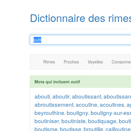
Dictionnaire des rime
Rimes
Proches
Voyelles
Consonne
Mots qui incluent
outil
abouti
aboutir
aboutissant
aboutissan
,
,
,
abroutissement
acoutine
acoutines
a
,
,
,
beyrouthine
boutigny
boutigny-sur-e
,
,
boutiniser
boutiniste
boutiquage
bout
,
,
,
boutisme
boutisse
broutille
cailloutine
,
,
,