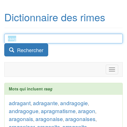
Dictionnaire des rimes
Rechercher
Toggle
navigati
Mots qui incluent
raag
adragant
adragante
andragogie
,
,
,
andragogue
apragmatisme
aragon
,
,
,
aragonais
aragonaise
aragonaises
,
,
,
aragoniser
aragonite
arragonite