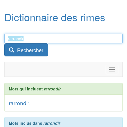
Dictionnaire des rimes
Rechercher
Toggle
navigati
Mots qui incluent
rarrondir
rarrondir
.
Mots inclus dans
rarrondir