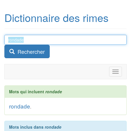
Dictionnaire des rimes
Rechercher
Toggle
navigati
Mots qui incluent
rondade
rondade
.
Mots inclus dans
rondade