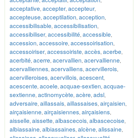
,
,
,
acceptative
accepter
accepteur
,
,
,
accepteuse
acceptilation
acception
,
,
,
accessibilisable
accessibilisation
,
,
accessibiliser
accessibilité
accessible
,
,
,
accession
accessoire
accessoirisation
,
,
,
accessoiriser
accessoiriste
accès
acerbe
,
,
,
,
acerbité
acerre
acervallien
acervallienne
,
,
,
,
acervalliennes
acervalliens
acervillerois
,
,
,
acervilleroises
acervillois
acescent
,
,
,
acescente
acoele
acquae-sextien
acquae-
,
,
,
sextienne
actinomycète
acère
adsl
,
,
,
,
adversaire
aillassais
aillassaises
airçaisien
,
,
,
,
airçaisienne
airçaisiennes
airçaisiens
,
,
,
aisselle
aissette
albascecois
albascecoise
,
,
,
,
albiassaine
albiassaines
alcène
alissaine
,
,
,
,
alissaines
allosexualiser
allosexualité