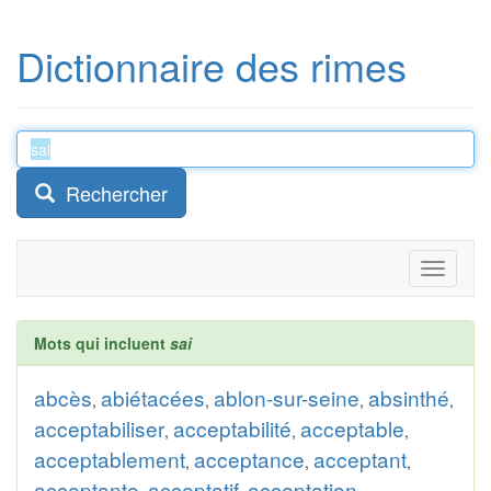
Dictionnaire des rimes
Rechercher
Toggle
navigati
Mots qui incluent
sai
abcès
abiétacées
ablon-sur-seine
absinthé
,
,
,
,
acceptabiliser
acceptabilité
acceptable
,
,
,
acceptablement
acceptance
acceptant
,
,
,
acceptante
acceptatif
acceptation