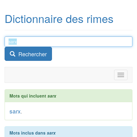
Dictionnaire des rimes
Rechercher
Toggle
navigati
Mots qui incluent
sarx
sarx
.
Mots inclus dans
sarx