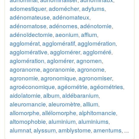
,
,
,
adomestiquer
adomécher
adytums
,
,
,
adénomateuse
adénomateux
,
,
adénomatose
adénomes
adénotomie
,
,
,
adénoïdectomie
aeonium
affium
,
,
,
agglomérat
agglomératif
agglomération
,
,
,
agglomérative
agglomérer
aggloméré
,
,
,
aglomération
aglomérer
agnomen
,
,
,
agoranome
agoranomie
agronome
,
,
,
agronomie
agronomique
agronomiser
,
,
,
agroéconomique
agéométrie
agéométries
,
,
,
aidoïatomie
album
aldébaranium
,
,
,
aleuromancie
aleuromètre
allium
,
,
,
allomorphe
allélomorphe
alphitomancie
,
,
,
altomophobie
aluminium
aluminiums
,
,
,
alumnat
alyssum
amblystome
amentums
,
,
,
, ....