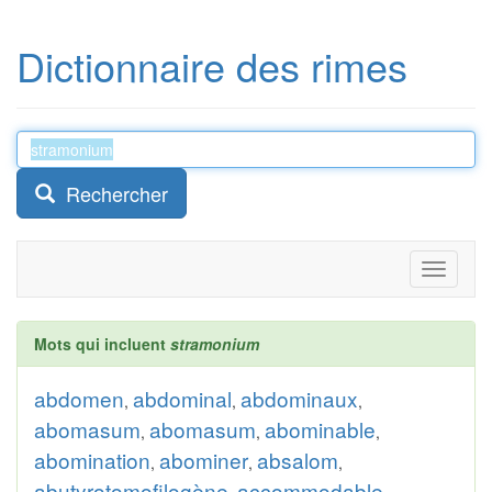
Dictionnaire des rimes
Rechercher
Toggle
navigati
Mots qui incluent
stramonium
abdomen
abdominal
abdominaux
,
,
,
abomasum
abomasum
abominable
,
,
,
abomination
abominer
absalom
,
,
,
abutyrotomofilogène
accommodable