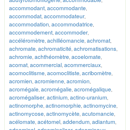
,
,
accommodant
accommodante
,
,
accommodat
accommodateur
,
,
accommodation
accommodatrice
,
,
accommodement
accommoder
,
,
accéléromètre
achilléomancie
achromat
,
,
,
achromate
achromaticité
achromatisations
,
,
,
achromie
achthéomètre
acoelomate
,
,
,
acomat
acommercial
acommerciaux
,
,
,
acomoclitisme
acomoclitiste
acribomètre
,
,
,
acromien
acromienne
acromion
,
,
,
acromégale
acromégalie
acromégalique
,
,
,
acromégaliser
actinium
actino-uranium
,
,
,
actinomorphe
actinomorphie
actinomycine
,
,
,
actinomycose
actinomycète
acutomancie
,
,
,
acélomate
acétomel
addendum
adiantum
,
,
,
,
adnominal
adnominaliser
adnominaux