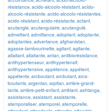
,
,
résistance
acido-alcoolo-résistant
acido-
,
,
alcoolo-résistante
acido-alcoolo-résistantes
,
,
acido-résistant
acido-résistante
actant
,
,
,
acutangle
acutangulaire
acutangulé
,
,
,
admettant
admittance
adoptant
adoptante
,
,
,
,
adoptantes
advertance
afghanistan
,
,
,
agasse-tambourinette
agitant
agitante
,
,
,
allaitant
allaitante
antan
antibiorésistance
,
,
,
,
antihypertenseur
antihypertensif
,
,
antihypertensive
appétence
appétent
,
,
,
appétente
arcboutant
arcbutant
arcs-
,
,
,
boutants
argentan
arpitan
arrière-grand-
,
,
,
tante
arrière-petit-enfant
arrêtant
ashtanga
,
,
,
,
assistance
assistant
assistante
,
,
,
atemporaliser
atemporel
atemporelle
,
,
,
attendant
attendante
attendre
attendrir