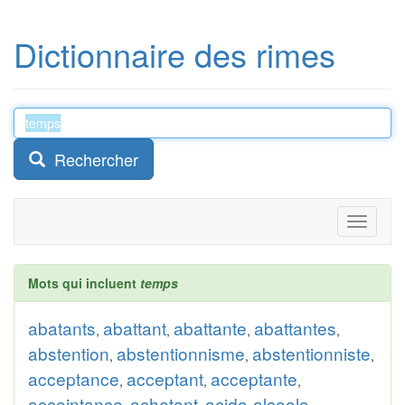
Dictionnaire des rimes
Rechercher
Toggle
navigati
Mots qui incluent
temps
abatants
abattant
abattante
abattantes
,
,
,
,
abstention
abstentionnisme
abstentionniste
,
,
,
acceptance
acceptant
acceptante
,
,
,
accointance
achetant
acido-alcoolo-