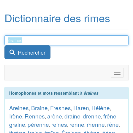
Dictionnaire des rimes
Rechercher
Toggle
navigati
Homophones et mots ressemblant à
éraines
Areines
Braine
Fresnes
Haren
Hélène
,
,
,
,
,
Irène
Rennes
arène
draine
drenne
frêne
,
,
,
,
,
,
graine
pérenne
reines
renne
rhenne
rêne
,
,
,
,
,
,
thrène
traine
traîne
Éraines
ébène
éden