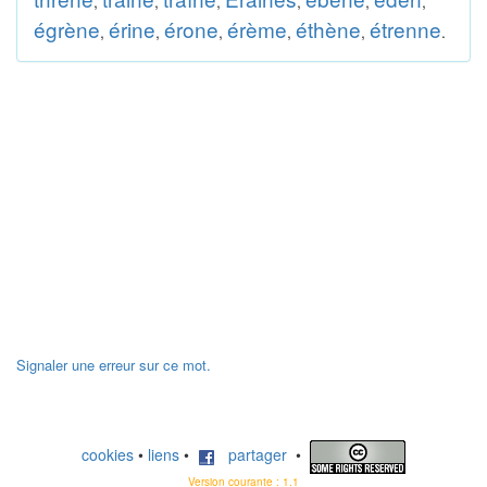
,
,
,
,
,
,
égrène
érine
érone
érème
éthène
étrenne
,
,
,
,
,
.
Signaler une erreur sur ce mot.
cookies
•
liens
•
partager
•
Version courante : 1.1