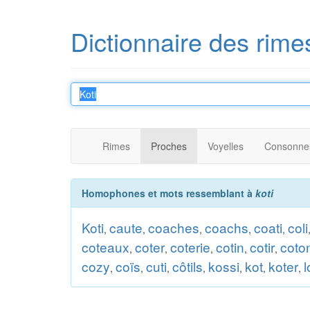
Dictionnaire des rime
Rimes
Proches
Voyelles
Consonne
Homophones et mots ressemblant à
koti
Koti
caute
coaches
coachs
coati
coli
,
,
,
,
,
coteaux
coter
coterie
cotin
cotir
coto
,
,
,
,
,
cozy
coïs
cuti
côtils
kossi
kot
koter
l
,
,
,
,
,
,
,