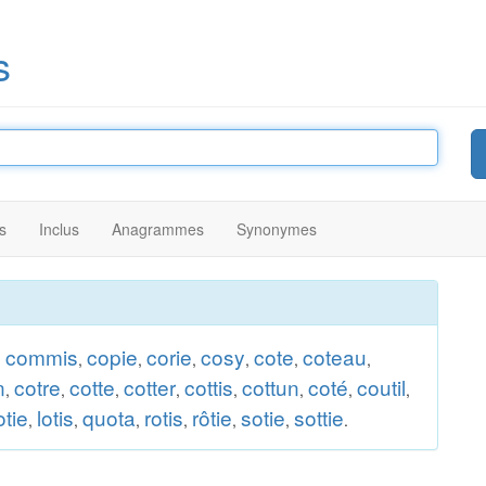
s
s
Inclus
Anagrammes
Synonymes
commis
copie
corie
cosy
cote
coteau
,
,
,
,
,
,
,
n
cotre
cotte
cotter
cottis
cottun
coté
coutil
,
,
,
,
,
,
,
,
otie
lotis
quota
rotis
rôtie
sotie
sottie
,
,
,
,
,
,
.