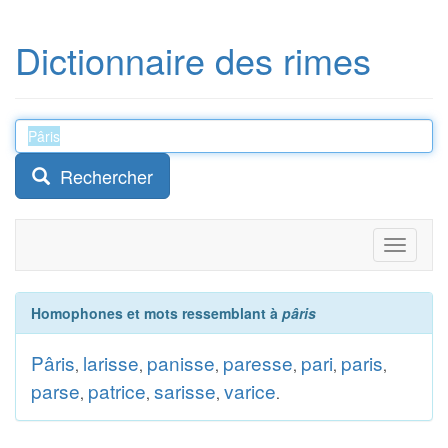
Dictionnaire des rimes
Rechercher
Toggle
navigati
Homophones et mots ressemblant à
pâris
Pâris
larisse
panisse
paresse
pari
paris
,
,
,
,
,
,
parse
patrice
sarisse
varice
,
,
,
.