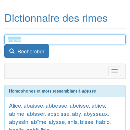
Dictionnaire des rimes
Rechercher
Toggle
navigati
Homophones et mots ressemblant à
abysse
Alice
abaisse
abbesse
abcisse
abies
,
,
,
,
,
abime
abisser
abscisse
aby
abyssaux
,
,
,
,
,
abyssin
abîme
alysse
anis
bisse
habib
,
,
,
,
,
,
habile
habit
ibis