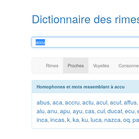
Dictionnaire des rime
Rimes
Proches
Voyelles
Consonne
Homophones et mots ressemblant à
accu
abus
aca
accru
actu
acul
acut
affus
,
,
,
,
,
,
alu
anu
apu
ayu
cas
cul
ducat
ecu
,
,
,
,
,
,
,
,
inca
incas
k
ka
ku
luca
nazca
oq
p
,
,
,
,
,
,
,
,