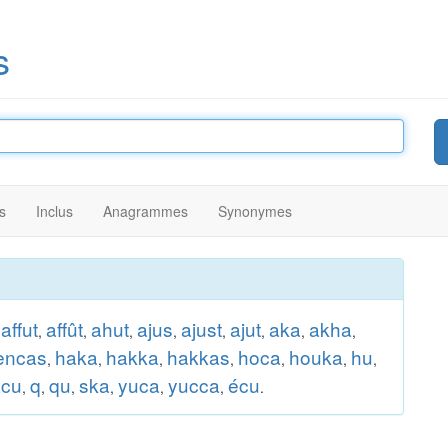
s
s
Inclus
Anagrammes
Synonymes
affut
affût
ahut
ajus
ajust
ajut
aka
akha
,
,
,
,
,
,
,
,
,
encas
haka
hakka
hakkas
hoca
houka
hu
,
,
,
,
,
,
,
acu
q
qu
ska
yuca
yucca
écu
,
,
,
,
,
,
.